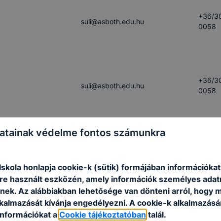
+36/3
suli​@asboth.edu.hu
0058
+36/3
suli​@asboth.edu.hu
0058
atainak védelme fontos számunkra
+36/3
suli​@asboth.edu.hu
0058
skola honlapja cookie-k (sütik) formájában információkat
e használt eszközén, amely információk személyes adat
nek. Az alábbiakban lehetősége van dönteni arról, hogy m
lkalmazását kívánja engedélyezni. A cookie-k alkalmazásá
+36/3
információkat a
Cookie tájékoztatóban
suli​@asboth.edu.hu
talál.
0058