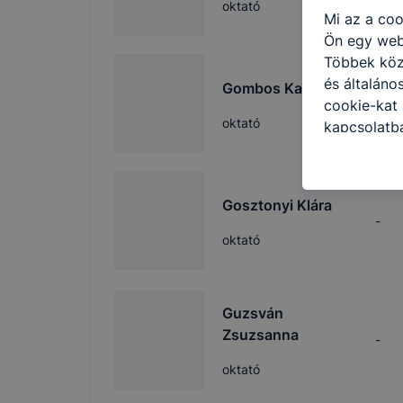
oktató
Mi az a coo
Ön egy web
Többek közö
és általáno
Gombos Katalin
cookie-kat 
-
oktató
kapcsolatba
honlap mely
hogyan bizt
oldalunkat,
Gosztonyi Klára
cookie-kat
-
változtatás
oktató
a cookie-ka
mivel a coo
megkönnyít
Guzsván
megakadályo
Zsuzsanna
-
lesznek kép
tervezettő
oktató