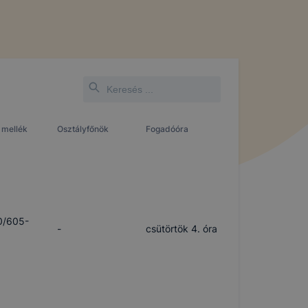
 mellék
Osztályfőnök
Fogadóóra
0/605-
-
csütörtök 4. óra