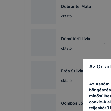
Döbröntei Máté
-
oktató
Dömötörfi Lívia
-
oktató
Az Ön ad
Erős Szilvia
-
oktató
Az Asbóth I
böngészésr
minősülhet
cookie-k a
Gombos József
teljeskörű 
-