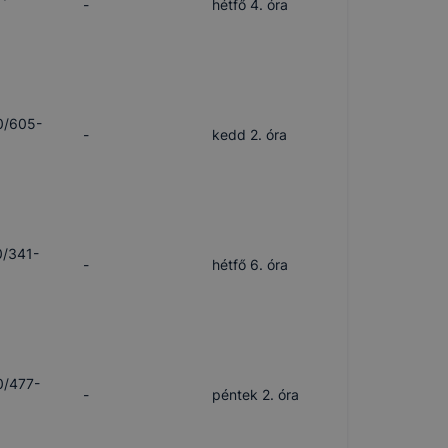
-
hétfő 4. óra
0/605-
-
kedd 2. óra
0/341-
-
hétfő 6. óra
0/477-
-
péntek 2. óra