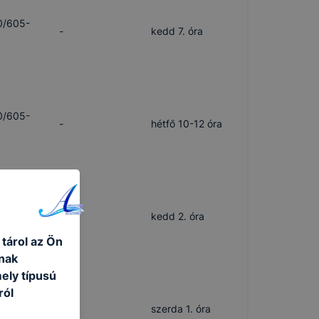
0/605-
-
kedd 7. óra
0/605-
-
hétfő 10-12 óra
0/605-
-
kedd 2. óra
 tárol az Ön
nak
ely típusú
ról
0/605-
-
szerda 1. óra