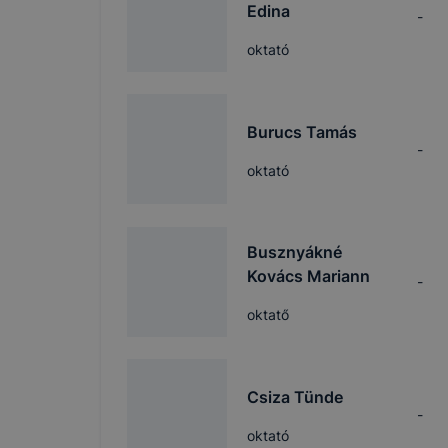
Edina
-
oktató
Burucs Tamás
-
oktató
Busznyákné
Kovács Mariann
-
oktatő
Csiza Tünde
-
oktató