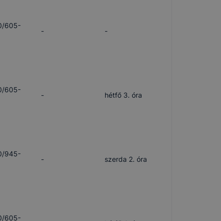
0/605-
-
-
0/605-
-
hétfő 3. óra
0/945-
-
szerda 2. óra
0/605-