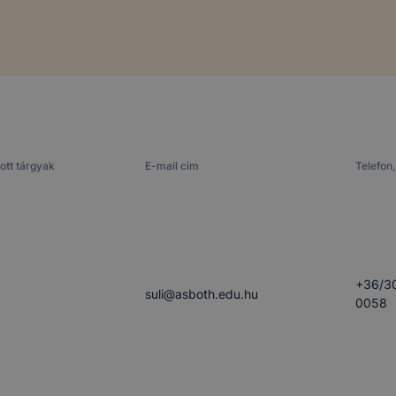
ott tárgyak
E-mail cím
Telefon,
+36/3
suli​@asboth.edu.hu
0058