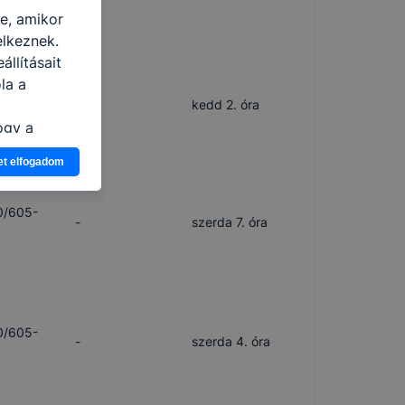
re, amikor
elkeznek.
llításait
la a
0/605-
-
kedd 2. óra
ogy a
atjuk,
et elfogadom
eglátogatja
ikapcsolni a
0/605-
ásának a
-
szerda 7. óra
 elfogadja
t, hogy
k
 nem
0/605-
-
szerda 4. óra
 a honlap a