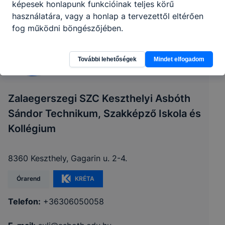
képesek honlapunk funkcióinak teljes körű
használatára, vagy a honlap a tervezettől eltérően
fog működni böngészőjében.
További lehetőségek
Mindet elfogadom
Zalaegerszegi SZC Keszthelyi Asbóth
Sándor Technikum, Szakképző Iskola és
Kollégium
8360 Keszthely, Gagarin u. 2-4.
Órarend
KRÉTA
Telefon:
+36306050058