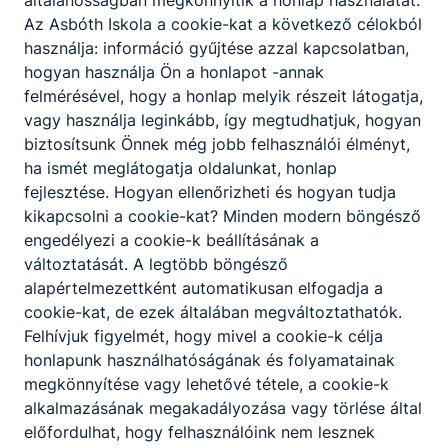
általánosságban megkönnyítik a honlap használatát.
Az Asbóth Iskola a cookie-kat a következő célokból
Partnereink
használja: információ gyűjtése azzal kapcsolatban,
hogyan használja Ön a honlapot -annak
felmérésével, hogy a honlap melyik részeit látogatja,
vagy használja leginkább, így megtudhatjuk, hogyan
biztosítsunk Önnek még jobb felhasználói élményt,
ha ismét meglátogatja oldalunkat, honlap
fejlesztése. Hogyan ellenőrizheti és hogyan tudja
kikapcsolni a cookie-kat? Minden modern böngésző
engedélyezi a cookie-k beállításának a
változtatását. A legtöbb böngésző
alapértelmezettként automatikusan elfogadja a
cookie-kat, de ezek általában megváltoztathatók.
Felhívjuk figyelmét, hogy mivel a cookie-k célja
honlapunk használhatóságának és folyamatainak
megkönnyítése vagy lehetővé tétele, a cookie-k
alkalmazásának megakadályozása vagy törlése által
előfordulhat, hogy felhasználóink nem lesznek