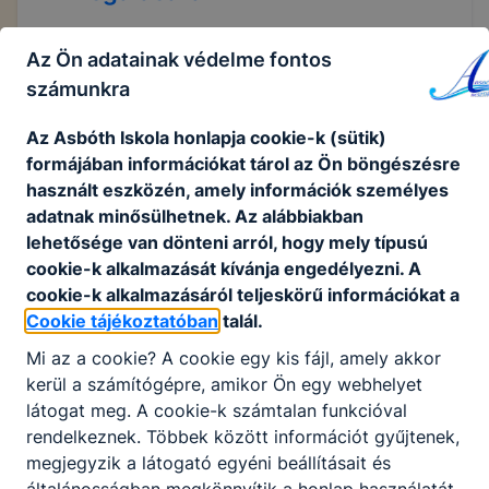
Az Ön adatainak védelme fontos
Eljárásrend a bántalmazási esetek
számunkra
kivizsgálására
Az Asbóth Iskola honlapja cookie-k (sütik)
formájában információkat tárol az Ön böngészésre
Csatolt fájlok
használt eszközén, amely információk személyes
adatnak minősülhetnek. Az alábbiakban
Zalaegerszegi SZC Keszthelyi Asbóth -Eljárá
lehetősége van dönteni arról, hogy mely típusú
srend a szakképző intézményben a gyermek
cookie-k alkalmazását kívánja engedélyezni. A
ek és fiatal felnőttek bántalmazási eseteinek
cookie-k alkalmazásáról teljeskörű információkat a
kivizsgálására
Cookie tájékoztatóban
talál.
Letöltés
Mi az a cookie? A cookie egy kis fájl, amely akkor
kerül a számítógépre, amikor Ön egy webhelyet
látogat meg. A cookie-k számtalan funkcióval
rendelkeznek. Többek között információt gyűjtenek,
megjegyzik a látogató egyéni beállításait és