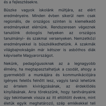
és a fejlesztésekre.
Büszke vagyok iskolánk múltjára, az elért
eredményeire. Minden évben sikerül nem csak
regionális, de országos szinten is kiemelkedő
eredményeket elérnünk. Rendszeresen végeznek
tanulóink dobogós helyeken az országos
tanulmányi- és szakmai versenyeken. Nemzetközi
eredményekkel is büszkélkedhetünk. A szakmák
világbajnokságán már kétszer is asbóthos diák
képviselte Magyarországot.
Nekünk, pedagógusoknak az a legnagyobb
élmény, ha megtapasztalhatjuk a csodát, ahogy a
gyermekből a munkájára és kommunikációjára
igényes felelős felnőtt lesz, vagyis tanúi lehetünk
az értelem kivirágzásának, az érdeklődés
kinyílásának. Arra törekszünk, hogy tanítványaink
úgy tekintsenek vissza az itt eltöltött évekre, mint
életük egyik meghatározó, szép emlékekkel teli