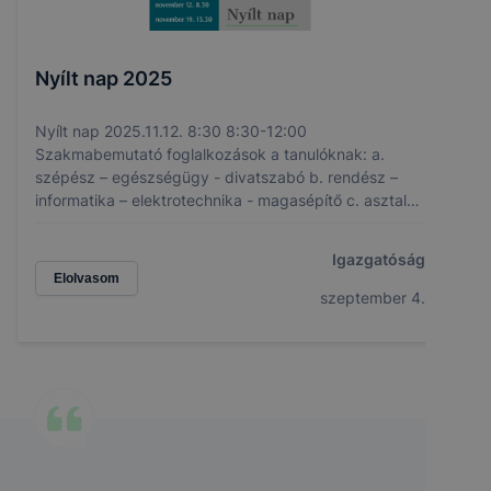
Nyílt nap 2025
Nyílt nap 2025.11.12. 8:30 8:30-12:00
Szakmabemutató foglalkozások a tanulóknak: a.
szépész – egészségügy - divatszabó b. rendész –
informatika – elektrotechnika - magasépítő c. asztalos
- villanyszerelő - kőműves, festő - hegesztő 10:00
Igazgatói tájékoztató a szülők részére 8:00-13:00
Igazgatóság
Szakma-szigetek 2025.11.19. 13:30
Elolvasom
szeptember 4.