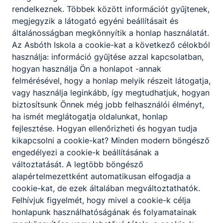
rendelkeznek. Többek között információt gyűjtenek,
megjegyzik a látogató egyéni beállításait és
általánosságban megkönnyítik a honlap használatát.
Az Asbóth Iskola a cookie-kat a következő célokból
használja: információ gyűjtése azzal kapcsolatban,
hogyan használja Ön a honlapot -annak
felmérésével, hogy a honlap melyik részeit látogatja,
vagy használja leginkább, így megtudhatjuk, hogyan
biztosítsunk Önnek még jobb felhasználói élményt,
ha ismét meglátogatja oldalunkat, honlap
fejlesztése. Hogyan ellenőrizheti és hogyan tudja
kikapcsolni a cookie-kat? Minden modern böngésző
engedélyezi a cookie-k beállításának a
változtatását. A legtöbb böngésző
alapértelmezettként automatikusan elfogadja a
cookie-kat, de ezek általában megváltoztathatók.
Pályaválasztás
Felhívjuk figyelmét, hogy mivel a cookie-k célja
honlapunk használhatóságának és folyamatainak