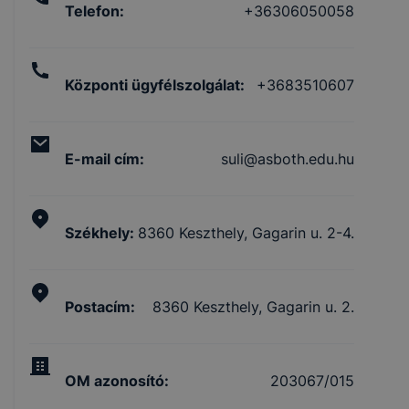
Telefon
:
+36306050058
Központi ügyfélszolgálat
:
+3683510607
E-mail cím
:
suli@asboth.edu.hu
Székhely
:
8360 Keszthely, Gagarin u. 2-4.
Postacím
:
8360 Keszthely, Gagarin u. 2.
OM azonosító
:
203067/015