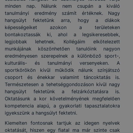
minden nap. Nálunk nem csupán a kiváló
tanulmányi eredmény számít értéknek. Nagy
hangsúlyt fektetünk arra, hogy a diákok
képességeiket azokon a területeken
bontakoztassák ki, ahol a legsikeresebbek,
legjobbak lehetnek. Kollégáim elkötelezett
munkájának köszönhetően tanulóink nagyon
eredményesen szerepelnek a különböző sport-,
kulturális- és tanulmányi versenyeken. A
sportkörökön kívül működik nálunk színjátszó
csoport és énekkar valamint táncoktatás is.
Természetesen a tehetséggondozáson kívül nagy
hangsúlyt fektetünk a felzárkóztatásra is.
Oktatásunk a kor követelményének megfelelően
kompetencia alapú, a gyakorlati tapasztalatokra
igyekszünk a hangsúlyt fektetni.
Kiemelten fontosnak tartjuk az idegen nyelvek
oktatását, hiszen egy fiatal ma már szinte csak