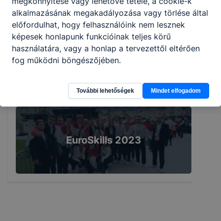
megkönnyítése vagy lehetővé tétele, a cookie-k
alkalmazásának megakadályozása vagy törlése által
előfordulhat, hogy felhasználóink nem lesznek
képesek honlapunk funkcióinak teljes körű
használatára, vagy a honlap a tervezettől eltérően
Asbóthos siker a
fog működni böngészőjében.
Euroskills-en
További lehetőségek
Mindet elfogadom
EuroSkills 2023