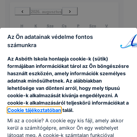
‹
›
2026. augusztus
H
K
Sze
Cs
P
Szo
V
27
28
29
30
31
1
2
Az Ön adatainak védelme fontos
számunkra
3
4
5
6
7
8
9
10
11
12
13
14
15
16
Az Asbóth Iskola honlapja cookie-k (sütik)
formájában információkat tárol az Ön böngészésre
17
18
19
20
21
22
23
használt eszközén, amely információk személyes
24
25
26
27
28
29
30
adatnak minősülhetnek. Az alábbiakban
31
1
2
3
4
5
6
lehetősége van dönteni arról, hogy mely típusú
cookie-k alkalmazását kívánja engedélyezni. A
cookie-k alkalmazásáról teljeskörű információkat a
Cookie tájékoztatóban
talál.
Mi az a cookie? A cookie egy kis fájl, amely akkor
🔎 Nincsenek események ebben a
kerül a számítógépre, amikor Ön egy webhelyet
hónapban
látogat meg. A cookie-k számtalan funkcióval