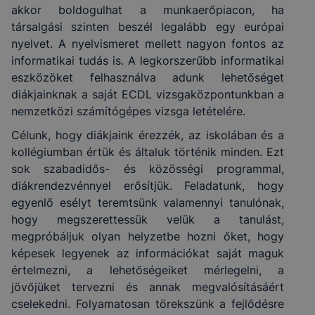
akkor boldogulhat a munkaerőpiacon, ha
társalgási szinten beszél legalább egy európai
nyelvet. A nyelvismeret mellett nagyon fontos az
informatikai tudás is. A legkorszerűbb informatikai
eszközöket felhasználva adunk lehetőséget
diákjainknak a saját ECDL vizsgaközpontunkban a
nemzetközi számítógépes vizsga letételére.
Célunk, hogy diákjaink érezzék, az iskolában és a
kollégiumban értük és általuk történik minden. Ezt
sok szabadidős- és közösségi programmal,
diákrendezvénnyel erősítjük. Feladatunk, hogy
egyenlő esélyt teremtsünk valamennyi tanulónak,
hogy megszerettessük velük a tanulást,
megpróbáljuk olyan helyzetbe hozni őket, hogy
képesek legyenek az információkat saját maguk
értelmezni, a lehetőségeiket mérlegelni, a
jövőjüket tervezni és annak megvalósításáért
cselekedni. Folyamatosan törekszünk a fejlődésre