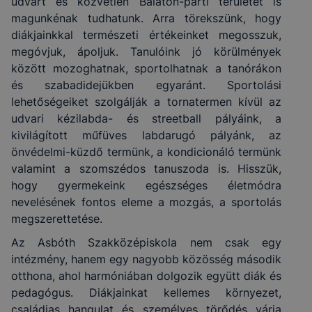
udvart és közvetlen Balaton-parti területet is
magunkénak tudhatunk. Arra törekszünk, hogy
diákjainkkal természeti értékeinket megosszuk,
megóvjuk, ápoljuk. Tanulóink jó körülmények
között mozoghatnak, sportolhatnak a tanórákon
és szabadidejükben egyaránt. Sportolási
lehetőségeiket szolgálják a tornatermen kívül az
udvari kézilabda- és streetball pályáink, a
kivilágított műfüves labdarugó pályánk, az
önvédelmi-küzdő termünk, a kondicionáló termünk
valamint a szomszédos tanuszoda is. Hisszük,
hogy gyermekeink egészséges életmódra
nevelésének fontos eleme a mozgás, a sportolás
megszerettetése.
Az Asbóth Szakközépiskola nem csak egy
intézmény, hanem egy nagyobb közösség második
otthona, ahol harmóniában dolgozik együtt diák és
pedagógus. Diákjainkat kellemes környezet,
családias hangulat és személyes törődés várja