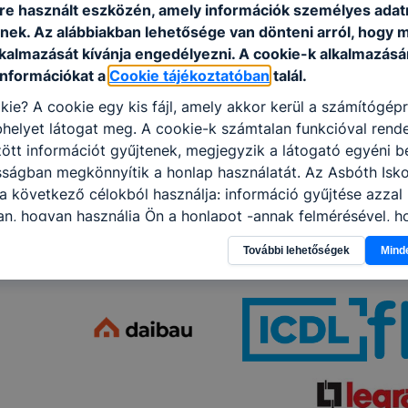
e használt eszközén, amely információk személyes adat
nek. Az alábbiakban lehetősége van dönteni arról, hogy m
lkalmazását kívánja engedélyezni. A cookie-k alkalmazásá
információkat a
Cookie tájékoztatóban
talál.
kie? A cookie egy kis fájl, amely akkor kerül a számítógép
helyet látogat meg. A cookie-k számtalan funkcióval rend
tt információt gyűjtenek, megjegyzik a látogató egyéni beá
sságban megkönnyítik a honlap használatát. Az Asbóth Isko
a következő célokból használja: információ gyűjtése azzal
n, hogyan használja Ön a honlapot -annak felmérésével, h
ik részeit látogatja, vagy használja leginkább, így megtudh
További lehetőségek
Mind
osítsunk Önnek még jobb felhasználói élményt, ha ismét m
 honlap fejlesztése. Hogyan ellenőrizheti és hogyan tudja k
? Minden modern böngésző engedélyezi a cookie-k beállít
át. A legtöbb böngésző alapértelmezettként automatikusan
t, de ezek általában megváltoztathatók. Felhívjuk figyelmé
kie-k célja honlapunk használhatóságának és folyamataina
ése vagy lehetővé tétele, a cookie-k alkalmazásának