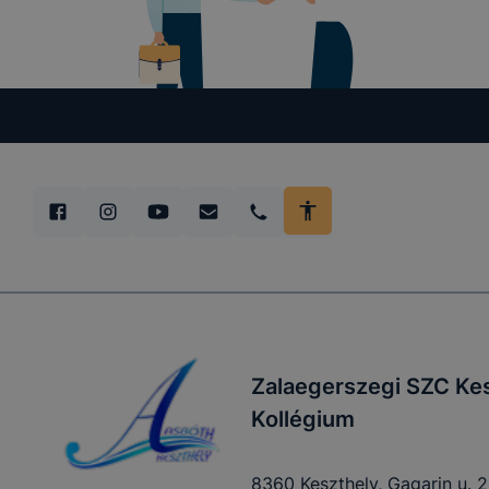
megakadályo
lesznek kép
tervezettő
Zalaegerszegi SZC Kes
Kollégium
8360 Keszthely, Gagarin u. 2