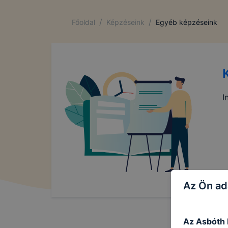
/
/
Főoldal
Képzéseink
Egyéb képzéseink
I
Az Ön ad
Az Asbóth I