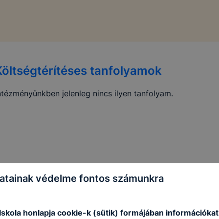
Költségtérítéses tanfolyamok
ntézményünkben jelenleg nincs ilyen tanfolyam.
atainak védelme fontos számunkra
skola honlapja cookie-k (sütik) formájában információkat