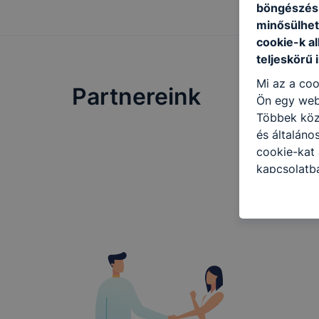
böngészésr
minősülhet
cookie-k a
teljeskörű 
Mi az a coo
Partnereink
Ön egy web
Többek közö
és általáno
cookie-kat 
kapcsolatba
honlap mely
hogyan bizt
oldalunkat,
cookie-kat
változtatás
a cookie-ka
mivel a coo
megkönnyít