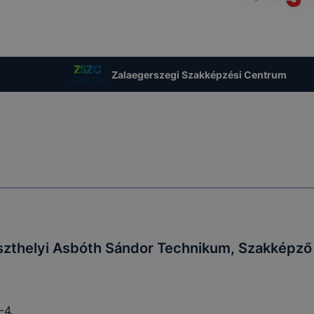
zása vagy törlése által előfordulhat, hogy felhasználóink
esek honlapunk funkcióinak teljes körű használatára, vagy
l eltérően fog működni böngészőjében.
Zalaegerszegi Szakképzési Centrum
zthelyi Asbóth Sándor Technikum, Szakképző 
-4.