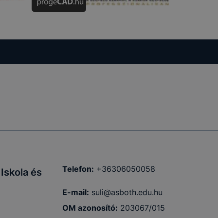
 nem
 a honlap a
Telefon:
+36306050058
Iskola és
E-mail:
suli@asboth.edu.hu
OM azonosító:
203067/015