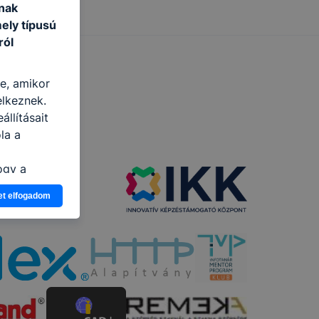
nak
ely típusú
ról
re, amikor
elkeznek.
llításait
la a
ogy a
atjuk,
et elfogadom
eglátogatja
ikapcsolni a
ásának a
 elfogadja
t, hogy
k