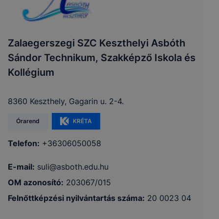
Zalaegerszegi SZC Keszthelyi Asbóth
Sándor Technikum, Szakképző Iskola és
Kollégium
8360 Keszthely, Gagarin u. 2-4.
Órarend
KRÉTA
Telefon:
+36306050058
E-mail:
suli@asboth.edu.hu
OM azonosító:
203067/015
Felnőttképzési nyilvántartás száma:
20 0023 04