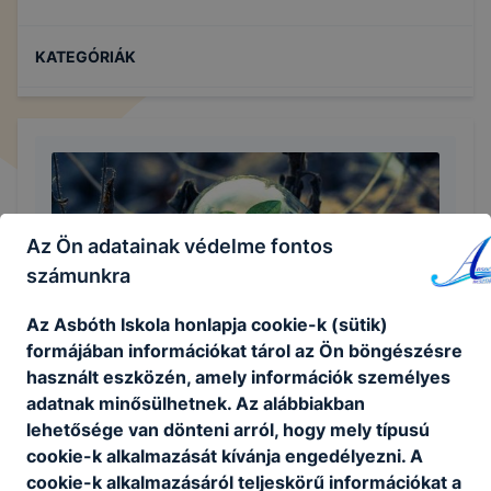
KATEGÓRIÁK
Az Ön adatainak védelme fontos
számunkra
Az Asbóth Iskola honlapja cookie-k (sütik)
formájában információkat tárol az Ön böngészésre
Zöld böjt
használt eszközén, amely információk személyes
adatnak minősülhetnek. Az alábbiakban
2025. április 16.
Igazgatóság
lehetősége van dönteni arról, hogy mely típusú
cookie-k alkalmazását kívánja engedélyezni. A
cookie-k alkalmazásáról teljeskörű információkat a