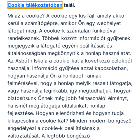
Cookie tájékoztatóban
talál.
Mi az a cookie? A cookie egy kis fájl, amely akkor
kerül a számítógépre, amikor Ön egy webhelyet
látogat meg. A cookie-k számtalan funkcióval
rendelkeznek. Többek között információt gyűjtenek,
megjegyzik a látogató egyéni beállításait és
általánosságban megkönnyítik a honlap használatát.
Lengyelországi kirándulás
Az Asbóth Iskola a cookie-kat a következő célokból
használja: információ gyűjtése azzal kapcsolatban,
2022. június 15.
Igazgatosag
hogyan használja Ön a honlapot -annak
felmérésével, hogy a honlap melyik részeit látogatja,
vagy használja leginkább, így megtudhatjuk, hogyan
biztosítsunk Önnek még jobb felhasználói élményt,
ha ismét meglátogatja oldalunkat, honlap
fejlesztése. Hogyan ellenőrizheti és hogyan tudja
Partnereink
kikapcsolni a cookie-kat? Minden modern böngésző
engedélyezi a cookie-k beállításának a
változtatását. A legtöbb böngésző