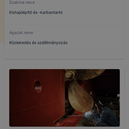
Szakma neve
Kishajóépítő és -karbantartó
Ágazat neve
Közlekedés és szállítmányozás
Szakmajegyzék száma
407221503
Képzés időtartama
3 év
Választható szakmairányok: