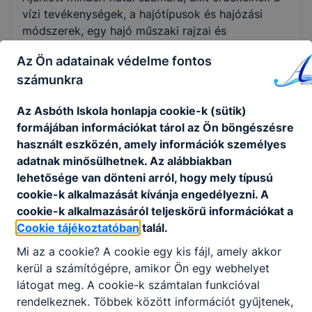
vízi tevékenységek, a hajótípusok és hajózási
módszerek, egy hajó műszaki rajzai és
tervdokumentációi és aki szeretne egy
Az Ön adatainak védelme fontos
biztonságosan felszerelt hajót építeni.
számunkra
Az Asbóth Iskola honlapja cookie-k (sütik)
KOMPETENCIAELVÁRÁS
formájában információkat tárol az Ön böngészésre
Önállóság, precizitás, szorgalom, önfejlődés,
használt eszközén, amely információk személyes
segítőkészség, kezdeményezőkészség.
adatnak minősülhetnek. Az alábbiakban
lehetősége van dönteni arról, hogy mely típusú
cookie-k alkalmazását kívánja engedélyezni. A
A SZAKKÉPZETTSÉGGEL RENDELKEZŐ
cookie-k alkalmazásáról teljeskörű információkat a
gazdasági, vállalkozási teendőket végez,
Cookie tájékoztatóban
talál.
gyártási folyamatokat készít elő;
Mi az a cookie? A cookie egy kis fájl, amely akkor
műszaki dokumentációt, árajánlatot készít,
kerül a számítógépre, amikor Ön egy webhelyet
számítástechnikai eszközöket használ;
látogat meg. A cookie-k számtalan funkcióval
fa- és műanyagipari szerszámokat,
rendelkeznek. Többek között információt gyűjtenek,
gépeket biztonságosan használ;