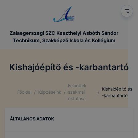
Zalaegerszegi SZC Keszthelyi Asbóth Sándor
Technikum, Szakképző Iskola és Kollégium
Kishajóépítő és -karbantartó
Felnőttek
Kishajóépítő és
/
/
/
Főoldal
Képzéseink
szakmai
-karbantartó
oktatása
ÁLTALÁNOS ADATOK