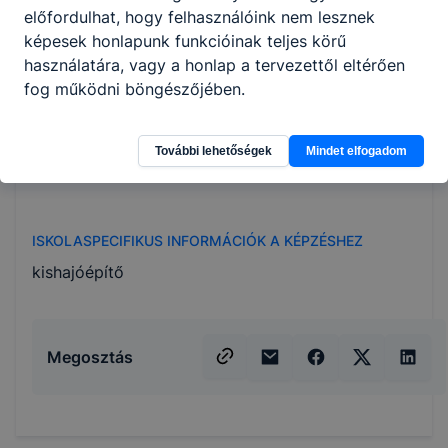
előfordulhat, hogy felhasználóink nem lesznek
kishajó-javítási, -karbantartási, -felújítási
képesek honlapunk funkcióinak teljes körű
munkákat végez;
használatára, vagy a honlap a tervezettől eltérően
tárló állványt készít, téli tárolásra
fog működni böngészőjében.
előkészíti a hajót;
hajót kitakarít, hulladékot kezel, hajót átad;
munka- és környezetvédelmi, tűzvédelmi
További lehetőségek
Mindet elfogadom
feladatokat elvégez.
ISKOLASPECIFIKUS INFORMÁCIÓK A KÉPZÉSHEZ
kishajóépítő
Megosztás