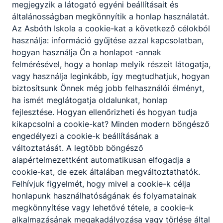
megjegyzik a látogató egyéni beállításait és
hagyományos fahajót és rétegelt
általánosságban megkönnyítik a honlap használatát.
technikával modern fahajót épít;
Az Asbóth Iskola a cookie-kat a következő célokból
egyedi gyártású műanyag hajót, ősmintát
használja: információ gyűjtése azzal kapcsolatban,
épít;
hogyan használja Ön a honlapot -annak
műanyag hajó gyártósablon építését
felmérésével, hogy a honlap melyik részeit látogatja,
előkészíti, sorozatgyártású műanyag hajót
vagy használja leginkább, így megtudhatjuk, hogyan
épít;
biztosítsunk Önnek még jobb felhasználói élményt,
hajóburkolási feladatokat végez, kishajó
ha ismét meglátogatja oldalunkat, honlap
belső berendezéseinek beépítésére;
fejlesztése. Hogyan ellenőrizheti és hogyan tudja
felületeket előkészít, alapoz, színez,
kikapcsolni a cookie-kat? Minden modern böngésző
felületkezelést végez;
engedélyezi a cookie-k beállításának a
kishajóra nyílászárókat, szerelvényeket,
változtatását. A legtöbb böngésző
vereteket felszerel;
alapértelmezettként automatikusan elfogadja a
kishajó rudazatot, valamint álló és mozgó
cookie-kat, de ezek általában megváltoztathatók.
kötélzetet felszerel;
Felhívjuk figyelmét, hogy mivel a cookie-k célja
víz-, gáz- és elektromos szerelést
honlapunk használhatóságának és folyamatainak
előkészít, majd elvégez;
megkönnyítése vagy lehetővé tétele, a cookie-k
egyéb fa és műanyag alkatrészeket,
alkalmazásának megakadályozása vagy törlése által
evezőlapátot, árbócot, bumot készít;