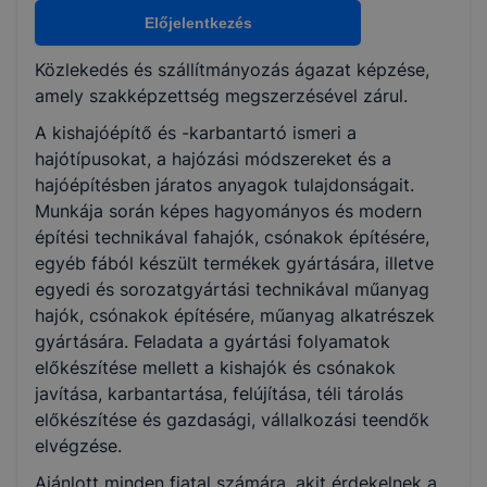
Nem válaszható
Előjelentkezés
Közlekedés és szállítmányozás ágazat képzése,
KKK/PTT
amely szakképzettség megszerzésével zárul.
KKK letöltése (pdf)
A kishajóépítő és -karbantartó ismeri a
PTT letöltése (pdf)
hajótípusokat, a hajózási módszereket és a
hajóépítésben járatos anyagok tulajdonságait.
Okleveles technikusképzés
Munkája során képes hagyományos és modern
építési technikával fahajók, csónakok építésére,
Nem
egyéb fából készült termékek gyártására, illetve
egyedi és sorozatgyártási technikával műanyag
hajók, csónakok építésére, műanyag alkatrészek
gyártására. Feladata a gyártási folyamatok
előkészítése mellett a kishajók és csónakok
javítása, karbantartása, felújítása, téli tárolás
előkészítése és gazdasági, vállalkozási teendők
elvégzése.
Ajánlott minden fiatal számára, akit érdekelnek a