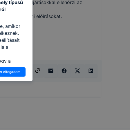
ely típusú
iagnosztikai eljárásokkal ellenőrzi az
ról
tja;
örnyezetvédelmi előírásokat.
re, amikor
elkeznek.
llításait
la a
ogy a
atjuk,
et elfogadom
eglátogatja
ikapcsolni a
ásának a
 elfogadja
t, hogy
k
 nem