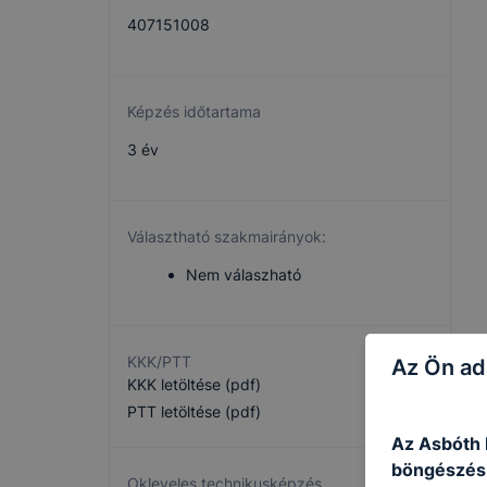
407151008
Képzés időtartama
3 év
Választható szakmairányok:
Nem válaszható
KKK/PTT
Az Ön ad
KKK letöltése (pdf)
PTT letöltése (pdf)
Az Asbóth I
böngészésr
Okleveles technikusképzés