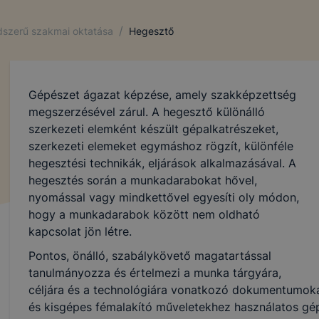
/
ndszerű szakmai oktatása
Hegesztő
Gépészet ágazat képzése, amely szakképzettség
megszerzésével zárul. A hegesztő különálló
szerkezeti elemként készült gépalkatrészeket,
szerkezeti elemeket egymáshoz rögzít, különféle
hegesztési technikák, eljárások alkalmazásával. A
hegesztés során a munkadarabokat hővel,
nyomással vagy mindkettővel egyesíti oly módon,
hogy a munkadarabok között nem oldható
kapcsolat jön létre.
Pontos, önálló, szabálykövető magatartással
tanulmányozza és értelmezi a munka tárgyára,
céljára és a technológiára vonatkozó dokumentumokat
és kisgépes fémalakító műveletekhez használatos gé