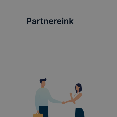
lesznek kép
tervezettő
Partnereink