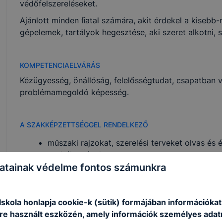
védőfelszereléseket.
Ajánlott minden ﬁatal számára, akit érdekel a kisebb
gépelemek, tartályok hegesztése, aki szeret alkotni, 
KOMPETENCIAELVÁRÁS
Kézügyesség, önállóság, felelősségtudat, csapatban v
problémamegoldó képesség.
A SZAKKÉPZETTSÉGGEL RENDELKEZŐ
műszaki rajzokat, szerelési terveket olvas és 
szabályozásokat;
atainak védelme fontos számunkra
beüzemeli a munkavégzéshez szükséges gépeke
érvényességét;
előkészíti a munkadarabokat, elvégzi a szüksé
skola honlapja cookie-k (sütik) formájában információkat
hegesztést;
e használt eszközén, amely információk személyes adat
önellenőrzést végez a munka megkezdése előt