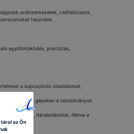
-nagyobb acélszerkezetek, csőhálózatok,
szerszámokat használni.
aló együttműködés, precizitás,
értelmezi a kapcsolódó utasításokat,
t, ellenőrzi a gépeken a tanúsítványok
ges vágásokat, darabolásokat, illetve a
 tárol az Ön
nak
t és közben;