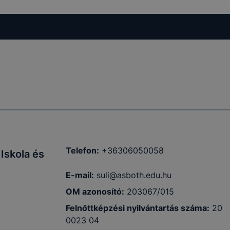
Telefon:
+36306050058
Iskola és
E-mail:
suli@asboth.edu.hu
OM azonosító:
203067/015
Felnőttképzési nyilvántartás száma:
20
0023 04