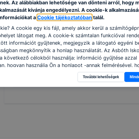
nek. Az alábbiakban lehetősége van dönteni arról, hogy m
művelet befejezése után a rendelkezésre álló d
lkalmazását kívánja engedélyezni. A cookie-k alkalmazásá
elvégzett munka minőségét, a varrat hibáit javí
információkat a
Cookie tájékoztatóban
talál.
betartja és betartatja a munkabiztonsági és k
kie? A cookie egy kis fájl, amely akkor kerül a számítógép
helyet látogat meg. A cookie-k számtalan funkcióval rend
ISKOLASPECIFIKUS INFORMÁCIÓK A KÉPZÉSHEZ
tt információt gyűjtenek, megjegyzik a látogató egyéni beá
hegesztő
sságban megkönnyítik a honlap használatát. Az Asbóth Isko
a következő célokból használja: információ gyűjtése azzal
n, hogyan használja Ön a honlapot -annak felmérésével, h
ik részeit látogatja, vagy használja leginkább, így megtudh
Megosztás
További lehetőségek
Mind
osítsunk Önnek még jobb felhasználói élményt, ha ismét m
 honlap fejlesztése. Hogyan ellenőrizheti és hogyan tudja k
? Minden modern böngésző engedélyezi a cookie-k beállít
át. A legtöbb böngésző alapértelmezettként automatikusan
t, de ezek általában megváltoztathatók. Felhívjuk figyelmé
kie-k célja honlapunk használhatóságának és folyamataina
ése vagy lehetővé tétele, a cookie-k alkalmazásának
zása vagy törlése által előfordulhat, hogy felhasználóink