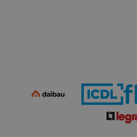
esek honlapunk funkcióinak teljes körű használatára, vagy
l eltérően fog működni böngészőjében.