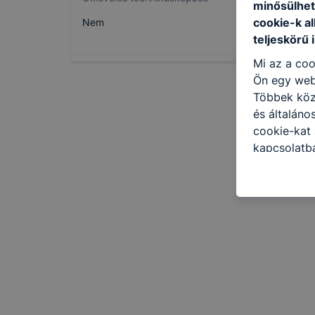
minősülhet
cookie-k a
Nem
teljeskörű 
Mi az a coo
Ön egy web
Többek közö
és általáno
cookie-kat 
kapcsolatba
honlap mely
hogyan bizt
oldalunkat,
cookie-kat
változtatás
a cookie-ka
mivel a coo
megkönnyít
megakadályo